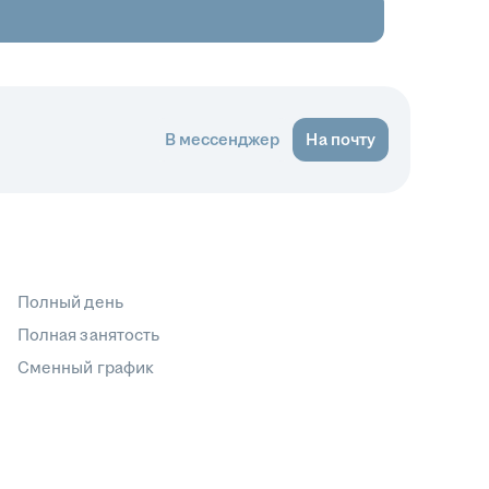
В мессенджер
На почту
Полный день
Полная занятость
Сменный график