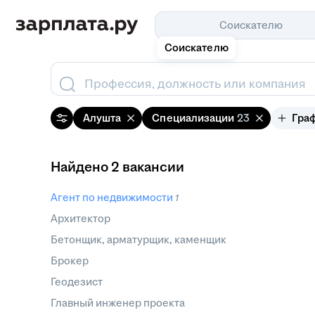
Соискателю
Соискателю
Профессия, должность или компания
Алушта
Специализации
23
Гра
Найдено 2 вакансии
Агент по недвижимости
1
Архитектор
Бетонщик, арматурщик, каменщик
Брокер
Геодезист
Главный инженер проекта