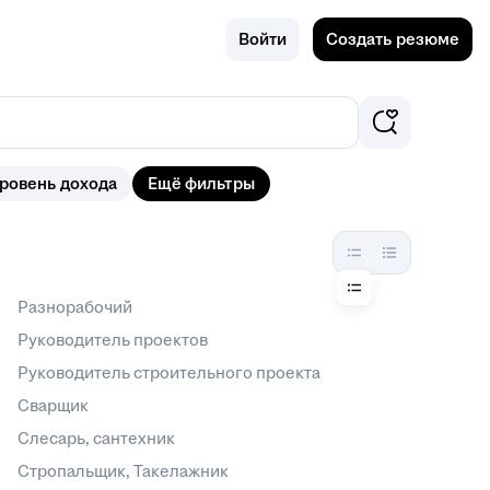
Поиск
Алушта
Войти
Создать резюме
ровень дохода
Ещё фильтры
Разнорабочий
Руководитель проектов
Руководитель строительного проекта
Сварщик
Слесарь, сантехник
Стропальщик, Такелажник