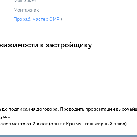
Машинист
Монтажник
Прораб, мастер СМР
1
вижимости к застройщику
та до подписания договора. Проводить презентации высочай
ум...
лопменте от 2-х лет (опыт в Крыму - ваш жирный плюс).