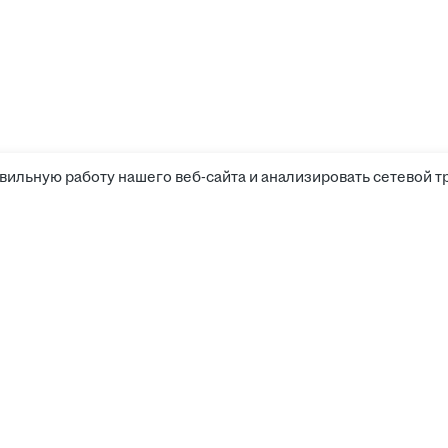
вильную работу нашего веб-сайта и анализировать сетевой т
Соискателям
Боты д
Вакансии
Компании
Работа
Калькулятор зарплаты
Работа
Работа
Работодателям
Работа