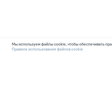
Мы используем файлы cookie, чтобы обеспечивать пра
Правила использования файлов cookie
Зарплата.ру
Условия пользования
Этика и комплаенс
Горячая линия по вопросам этики и комплаенс
Помощь
СМИ и партнёрам
Наши вакансии