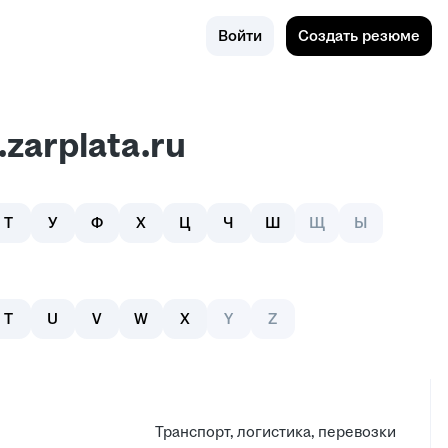
Поиск
Алушта
Войти
Создать резюме
zarplata.ru
Т
У
Ф
Х
Ц
Ч
Ш
Щ
Ы
T
U
V
W
X
Y
Z
Транспорт, логистика, перевозки