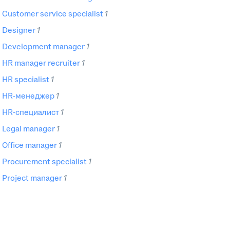
customer service specialist
1
designer
1
development manager
1
HR manager recruiter
1
HR specialist
1
HR-менеджер
1
HR-специалист
1
legal manager
1
office manager
1
procurement specialist
1
project manager
1