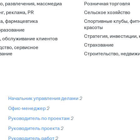
о, развлечения, массмедиа
Розничная торговля
г, реклама, PR
Сельское хозяйство
а, фармацевтика
Спортивные клубы, фитн
красоты
бразование
Стратегия, инвестиции,
, обслуживание клиентов
Страхование
ство, сервисное
вание
Строительство, недвиж
начальник управления делами
2
офис-менеджер
2
руководитель по проектам
2
руководитель проекта
2
руководитель работ
2