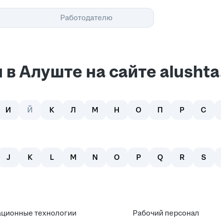
Помощь
Работодателю
в Алуште на сайте alushta.
И
Й
К
Л
М
Н
О
П
Р
С
J
K
L
M
N
O
P
Q
R
S
ционные технологии
Рабочий персонал