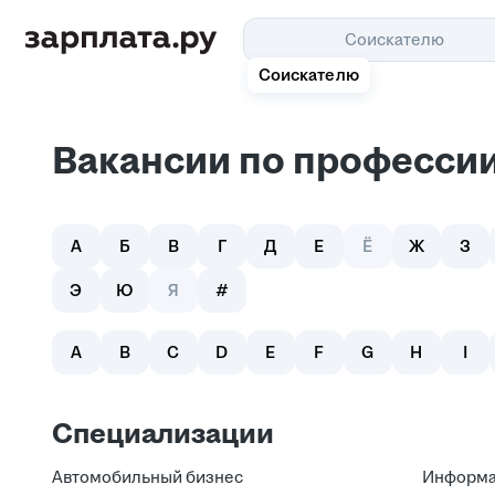
Соискателю
Соискателю
Вакансии по профессии 
А
Б
В
Г
Д
Е
Ё
Ж
З
Э
Ю
Я
#
A
B
C
D
E
F
G
H
I
Специализации
Автомобильный бизнес
Информа